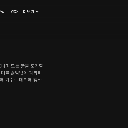
오락
영화
더보기
도나며 모든 꿈을 포기할
혜미를 끊임없이 괴롭히
해 가수로 데뷔해 빚을
하며 빚을 갚고 성악도
 친구들 - 시혁, 백
으며 혜미는 우정과 사랑