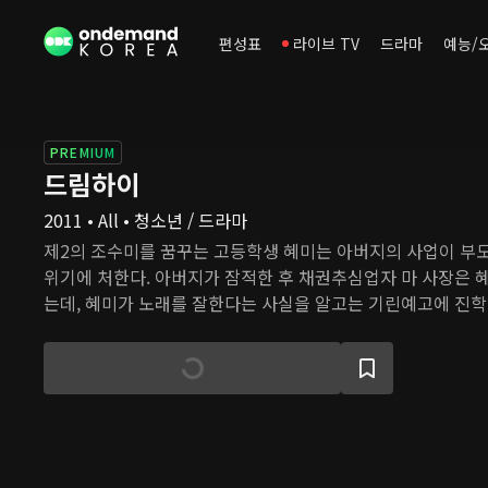
편성표
라이브 TV
드라마
예능/
PREMIUM
드림하이
2011 • All • 청소년 / 드라마
제2의 조수미를 꿈꾸는 고등학생 혜미는 아버지의 사업이 부
위기에 처한다. 아버지가 잠적한 후 채권추심업자 마 사장은 
는데, 혜미가 노래를 잘한다는 사실을 알고는 기린예고에 진학
갚으라고 종용한다. 혜미는 죽어도 가기 싫은 기린예고에 진학
다시 시작할 거라 결심한다. 하지만 이곳에서 빛나는 재능을 가진
희, 제이슨, 필순, 그리고 삼동 - 을 만나고 다양한 사건을 겪
의 의미를 깨닫고 성숙해진다.