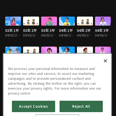
03회 1부
03회 2부
03회 3부
04회 1부
04회 2부
04회 3부
04/05/2023 • 8분
04/05/2023 • 8분
04/05/2023 • 9분
04/06/2023 • 8분
04/06/2023 • 8분
04/06/2023 • 9분
05회 1부
05회 2부
05회 3부
06회 1부
06회 3부
06회 2부
04/07/2023 • 8분
04/07/2023 • 8분
04/07/2023 • 10분
04/10/2023 • 8분
04/10/2023 • 8분
04/10/2023 • 8분
We process your personal information to measure and
improve our sites and service, to assist our marketing
campaigns and to provide personalised content and
advertising. By clicking the button on the right, you can
exercise your privacy rights. For more information see our
07회 1부
07회 2부
07회 3부
08회 1부
08회 2부
08회 3부
privacy notice
04/11/2023 • 8분
04/11/2023 • 8분
04/11/2023 • 8분
04/12/2023 • 8분
04/12/2023 • 8분
04/12/2023 • 8분
Accept Cookies
Reject All