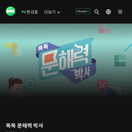
편성표
더보기
똑똑 문해력 박사