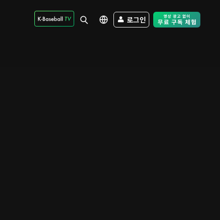
로그인
Free Trial - Sk