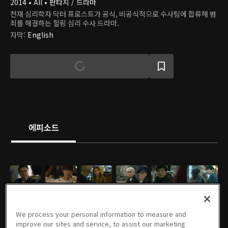
2014 • All • 판타지 / 드라마
천재 심리학자 닥터 프로스트가 공식, 비공식적으로 수사팀에 합류해 범
죄를 해결하는 힐링 심리 수사 드라마.
자막
:
English
에피소드
1회
2회
3회
4회
5회
6회
59분
1시간
1시간
1시간
1시간 1분
1시간 8분
EN
EN
EN
EN
EN
EN
We process your personal information to measure and
improve our sites and service, to assist our marketing