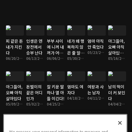
피 같은 돈
인생은 연
부부 사이
네가 왜 행
엄마 아직
아그들아,
내가 지킨
장전에서
에 니꺼 내
복하지 않
안 죽었다
오빠 아직
다
승부 난다
꺼가 어딨
은 줄 알
05/23/2026 • 1시간 21분
살아있다
06/20/2026 • 1시간 22분
06/13/2026 • 1시간 22분
냐
06/06/2026 • 1시간 22분
아?
05/30/2026 • 1시간 21분
2부
05/16/2026 • 1시간 23분
아그들아,
돈벌이의
잘 키운 딸
엄마도 여
여왕과 사
남의 떡이
오빠 아직
끝은 어디
하나 열 아
자다
는 남자
더 커 보인
살아있다
인가
들 이긴다!
04/18/2026 • 1시간 23분
04/11/2026 • 1시간 22분
다
05/09/2026 • 1시간 20분
05/02/2026 • 1시간 24분
04/25/2026 • 1시간 20분
04/04/2026 • 1시간 23분
We process your personal information to measure and