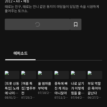
2012 • All • 예능
때로는 친구, 때로는 언니 같은 동치미 마담들이 답답한 속을 시원하게
풀어주는 토크쇼.
에피소드
[트롯 신동
[여름 특
울 엄마를
중독에 빠
나로 살기
부모 역할
특집] 노래
집] 별주부
부탁해
진 게 죄는
가 이렇게
은 죽어야
에 나이가
전
07/18/2026 • 1시간 23분
아니잖아
힘들 줄이
끝난다
있나요
08/01/2026 • 1시간 23분
07/25/2026 • 1시간 22분
07/11/2026 • 1시간 19분
야
07/04/2026 • 1시간 20분
06/27/2026 • 1시간 20분