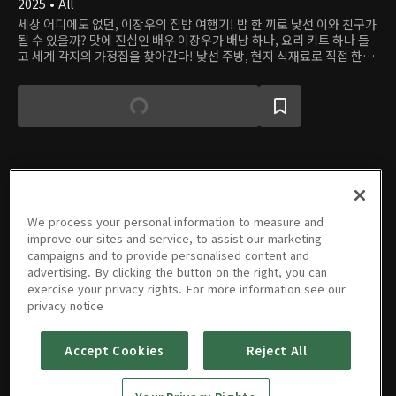
2025 • All
세상 어디에도 없던, 이장우의 집밥 여행기! 밥 한 끼로 낯선 이와 친구가
될 수 있을까? 맛에 진심인 배우 이장우가 배낭 하나, 요리 키트 하나 들
고 세계 각지의 가정집을 찾아간다! 낯선 주방, 현지 식재료로 직접 한국
식 집밥을 차려주고, 한 끼를 나누며 친구가 되는 글로벌 집밥 여행기!
''Do you know 집밥? 당신에게 한식 집밥을 선물해도 될까요~?''
에피소드
We process your personal information to measure and
improve our sites and service, to assist our marketing
campaigns and to provide personalised content and
advertising. By clicking the button on the right, you can
exercise your privacy rights. For more information see our
privacy notice
01회
02회
03회
04회
05회
06회
07/09/2025 • 1시간 13분
07/16/2025 • 1시간 3분
07/23/2025 • 1시간 3분
07/30/2025 • 1시간 2분
08/06/2025 • 1시간 3분
08/13/2025 • 1시간 12분
Accept Cookies
Reject All