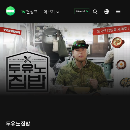
편성표
더보기
두유노집밥