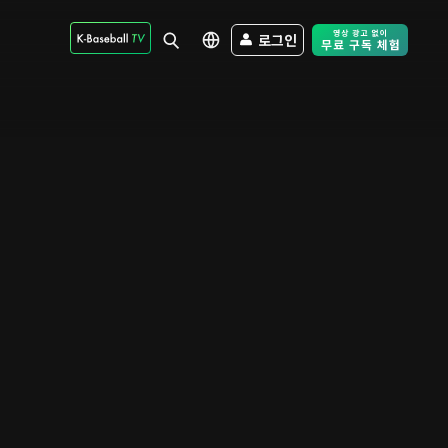
로그인
Free Trial - Sk