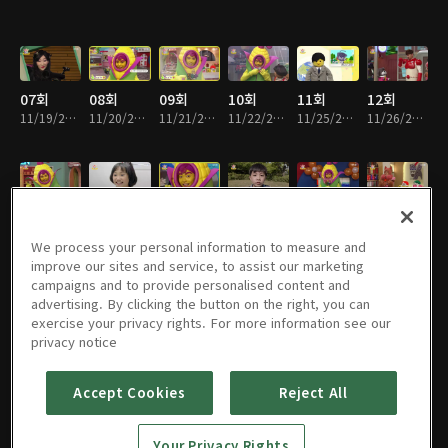
07회
08회
09회
10회
11회
12회
11/19/2019 • 19분
11/20/2019 • 19분
11/21/2019 • 19분
11/22/2019 • 19분
11/25/2019 • 18분
11/26/2019 • 17분
13회
14회
15회
16회
17회
18회
11/27/2019 • 17분
11/28/2019 • 18분
11/29/2019 • 18분
12/02/2019 • 18분
12/03/2019 • 18분
12/04/2019 • 18분
We process your personal information to measure and
improve our sites and service, to assist our marketing
campaigns and to provide personalised content and
advertising. By clicking the button on the right, you can
exercise your privacy rights. For more information see our
19회
20회
21회
22회
23회
24회
privacy notice
12/05/2019 • 18분
12/06/2019 • 19분
12/09/2019 • 19분
12/10/2019 • 18분
12/11/2019 • 17분
12/12/2019 • 18분
Accept Cookies
Reject All
25회
26회
27회
28회
29회
30회
Your Privacy Rights