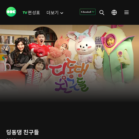
편성표
더보기
딩동댕 친구들