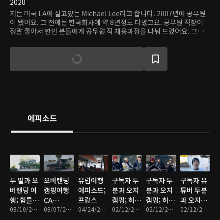
2020
저는 미국 LA에 살고있는 Michael Lee라고 합니다. 2007년에 공무원
이 됐어요. 그 전에는 한국회사에 약 8년정도 다녔고요. 공무원 직장이
정말 좋아서 한인 분들에게 공무원 직 채용과정을 나눠 드렸어요. 그리고
공무원 직 공고가 뜨면 실시간으로 채용과정을 나눠 드렸고요. 캘리포니
아 LA시가 아닌 다른 주나 시의 공무원 직도 마찬가지로 LA시의 채용과
정 준비를 기준으로 준비하면 들어가실수 있다고 생각해요. 꽤 어렵거든
요.. 공무원이 되시고 싶으세요? 반드시 필요한 것 한가지가 있어요. “의
지!” 입니다. 의지를 갖고 도전하시면 여러분도 공무원 직 가질수 있어
요. 추천 드립니다! 저 같은 경우 신청서 제출 부터 첫 출근까지 약 18개
월이 걸렸기 때문입니다. 관심있으시면 첫 편부터 시청해 주세요!
에피소드
두 딸과 오
오버랜딩
유럽여행
구독자 두
구독자 두
구독자 유
버랜딩 여
캠핑여행
에피소드;
분과 오지
분과 오지
튜버 두분
행; 힘들어
CA
프랑스
캠핑; 허당
캠핑; 허당
과 오지캠
서 죽는줄;
08/10/2023 • 10분
Kennedy
08/07/2023 • 9분
04/24/2023 • 10분
그레이스
02/12/2023 • 8분
그레이스
02/12/2023 • 8분
핑 도전;
02/12/2023 • 13분
기대했던
Meadows
& 프로출
& 프로출
허당그레