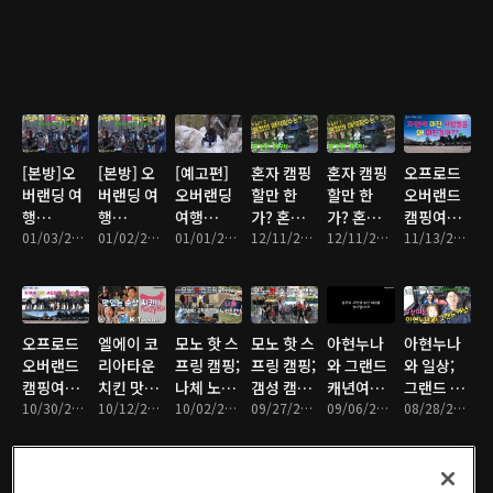
여행은 어
로 출발!
장러 앤하
장러 앤하
이스 & 프
디 간거
우스티비
우스티비;
로출장러
야?
Part 2
Part1
앤하우스
티비
[본방]오
[본방] 오
[예고편]
혼자 캠핑
혼자 캠핑
오프로드
버랜딩 여
버랜딩 여
오버랜딩
할만 한
할만 한
오버랜드
행
행
여행
가? 혼캠
가? 혼캠
캠핑여행;
Landers
01/03/2023 • 11분
Landers
01/02/2023 • 13분
Landers
01/01/2023 • 2분
점수는?
12/11/2022 • 10분
점수는?
12/11/2022 • 10분
카요티 플
11/13/2022 • 12분
Campground
Campground
Campground
구독자에
구독자에
렛 정복 이
(CA) 2편;
(CA) 1편
(CA)
게 솔깃한
게 솔깃한
야기 2편
이렇게 몽
제안! (2
제안! (1
땅 보여줘
편)
편)
오프로드
엘에이 코
모노 핫 스
모노 핫 스
아현누나
아현누나
도 되나?
오버랜드
리아타운
프링 캠핑;
프링 캠핑;
와 그랜드
와 일상;
캠핑여행;
치킨 맛집;
나체 노천
갬성 캠핑,
캐년여행,
그랜드 캐
새로운 사
10/30/2022 • 14분
힘내라 케
10/12/2022 • 4분
온천, 오프
10/02/2022 • 8분
루프탑 텐
09/27/2022 • 10분
누나의 허
09/06/2022 • 9분
년 여행
08/28/2022 • 12분
람들과 만
이타운!
로드 사고,
트 셋업,
벅지와 굴
남;
갬성의 끝
로드 트립!
욕영상 공
판왕! 꼭
개!!