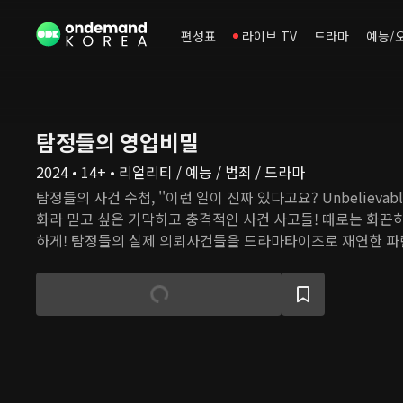
편성표
라이브 TV
드라마
예능/
탐정들의 영업비밀
2024 • 14+ • 리얼리티 / 예능 / 범죄 / 드라마
탐정들의 사건 수첩, ''이런 일이 진짜 있다고요? Unbelievable
화라 믿고 싶은 기막히고 충격적인 사건 사고들! 때로는 화끈하
하게! 탐정들의 실제 의뢰사건들을 드라마타이즈로 재연한 파란
뢰인의, 의뢰인에 의한, 의뢰인을 위한! 오직 의뢰인에 대한 
곡을 누비는 국민 해결사-지금껏 어디에서도 공개되지 않았던 
영업비밀 대.공.개!