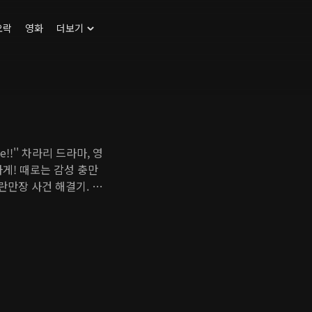
오락
영화
더보기
!!'' 차라리 드라마, 영
게! 때로는 감성 충만
만장 사건 해결기. 의
진심 하나로 전국 방방곡
실제 탐정 업무와 숨은