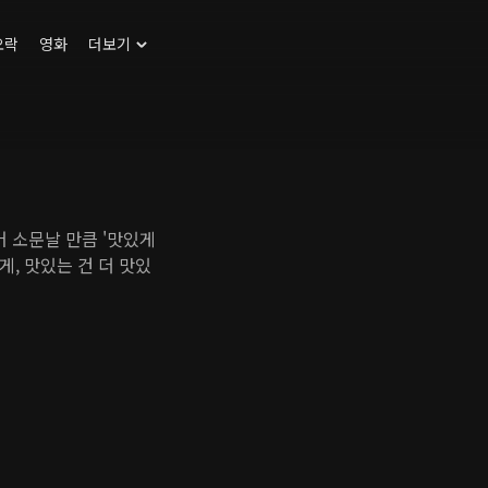
오락
영화
더보기
어 소문날 만큼 '맛있게
, 맛있는 건 더 맛있