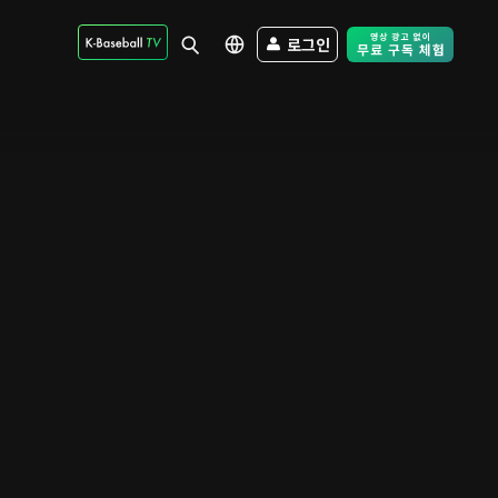
로그인
Free Trial - Sk