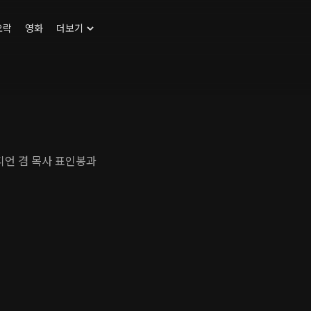
오락
영화
더보기
디언 겸 목사 표인봉과