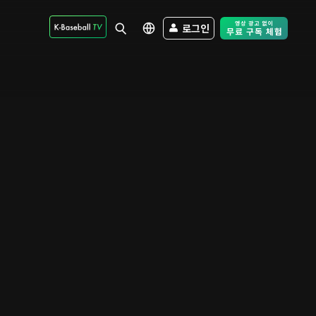
로그인
Free Trial - Sk