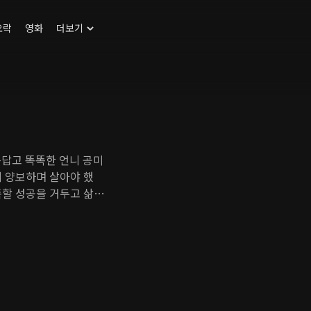
오락
영화
더보기
름답고 똑똑한 언니 공미
게 양보하며 살아야 했
족할 성공을 거두고 삶을
네 옥탑방에 새로 이사
 대리기사로 일하며 성실
외모, 학벌, 돈, 매너,
니에게 인정받지 못한다
 두 남자, 그리고 언니
을 수 있을까?