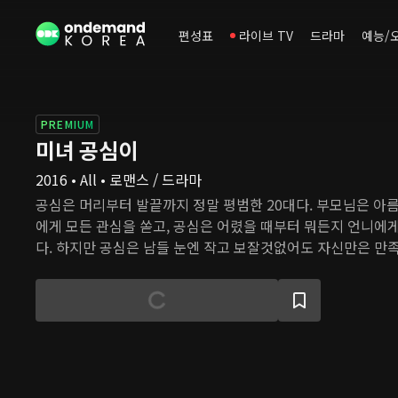
편성표
라이브 TV
드라마
예능/
PREMIUM
미녀 공심이
2016 • All • 로맨스 / 드라마
공심은 머리부터 발끝까지 정말 평범한 20대다. 부모님은 아
에게 모든 관심을 쏟고, 공심은 어렸을 때부터 뭐든지 언니에
다. 하지만 공심은 남들 눈엔 작고 보잘것없어도 자신만은 만
가꿀 날을 꿈꾼다. 그런 공심에게 두 남자가 다가온다. 공심이
온 남자, 안단태는 낮엔 무료 변론을 해 주는 변호사로, 밤엔
하지만 세상 물정엔 밝지 않은 공심을 여러 번 돕는다. 석준수는 
어느 하나 빠지지 않는 재벌 2세이지만, 가족의 수장인 할머
는 사실 때문에 언제나 괴롭다. 공심의 보석 같은 매력을 알아본
공미까지 끼어든 사각 관계에서, 공심은 사랑과 성공을 모두 얻