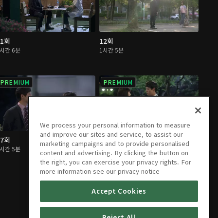
11회
12회
1시간 6분
1시간 5분
PREMIUM
PREMIUM
We process your personal information to measure
and improve our sites and service, to assist our
17회
18회
marketing campaigns and to provide personalised
1시간 5분
1시간 4분
content and advertising. By clicking the button on
the right, you can exercise your privacy rights. For
more information see our privacy notice
Accept Cookies
Reject All