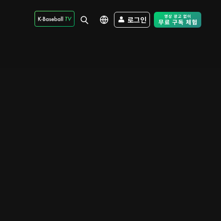
로그인
Free Trial - Sk