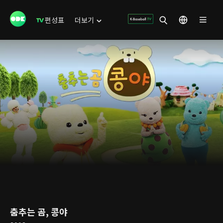
편성표
더보기
춤추는 곰, 콩야