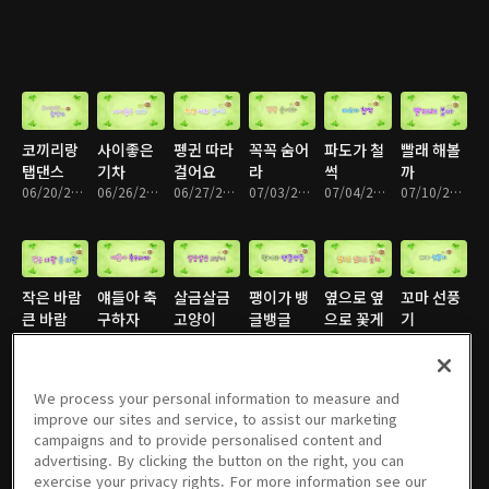
코끼리랑
사이좋은
펭귄 따라
꼭꼭 숨어
파도가 철
빨래 해볼
탭댄스
기차
걸어요
라
썩
까
06/20/2012 • 14분
06/26/2012 • 15분
06/27/2012 • 14분
07/03/2012 • 15분
07/04/2012 • 14분
07/10/2012 • 15분
작은 바람
얘들아 축
살금살금
팽이가 뱅
옆으로 옆
꼬마 선풍
큰 바람
구하자
고양이
글뱅글
으로 꽃게
기
07/11/2012 • 15분
07/17/2012 • 14분
07/18/2012 • 14분
07/24/2012 • 15분
07/25/2012 • 14분
07/31/2012 • 14분
We process your personal information to measure and
improve our sites and service, to assist our marketing
campaigns and to provide personalised content and
팔랑팔랑
삐릿삐릿
슈웅 팡!
청소하는
빗방울이
씽씽 스케
advertising. By clicking the button on the right, you can
나비
로봇
불꽃놀이
날
톡톡톡
이트
exercise your privacy rights. For more information see our
08/01/2012 • 13분
08/07/2012 • 15분
08/08/2012 • 15분
08/14/2012 • 12분
08/15/2012 • 13분
08/21/2012 • 14분