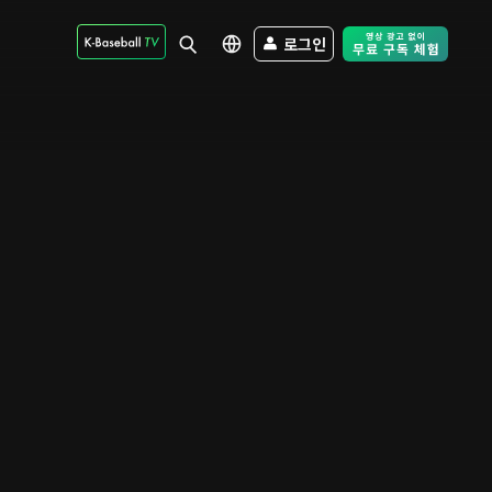
로그인
Free Trial - Sk