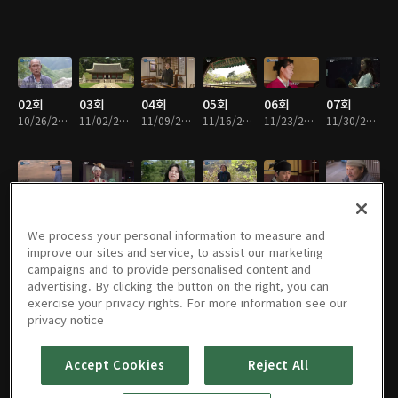
02회
03회
04회
05회
06회
07회
10/26/2019 • 9분
11/02/2019 • 9분
11/09/2019 • 8분
11/16/2019 • 8분
11/23/2019 • 9분
11/30/2019 • 8분
08회
09회
10회
11회
12회
13회
12/07/2019 • 9분
12/14/2019 • 8분
12/21/2019 • 9분
01/04/2020 • 9분
01/11/2020 • 8분
01/18/2020 • 9분
We process your personal information to measure and
improve our sites and service, to assist our marketing
campaigns and to provide personalised content and
advertising. By clicking the button on the right, you can
exercise your privacy rights. For more information see our
14회
15회
16회
17회
18회
19회
privacy notice
01/25/2020 • 8분
02/01/2020 • 9분
02/08/2020 • 9분
02/15/2020 • 9분
02/22/2020 • 8분
02/29/2020 • 8분
Accept Cookies
Reject All