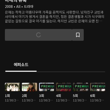
2008 • All • 드라마
은재는 착하고 아름다우며 가족을 끔찍히도 사랑한다. 남자친구 교빈과
사이에서 아기가 생겨서 결혼을 하지만, 힘든 결혼생활과 시가 식구와의
끝없는 갈등으로 결국 아기를 잃는다. 하지만 교빈은 은재의 오랜 친구이
자 한때 자신의 애인이었던 애리와 바람을 피우고, 애리와 함께 하기 위
해 은재의 목숨을 위험에 빠뜨린다. 믿었던 사람들에게 모두 배신당하고
사고로 만신창이가 된 은재는 민현주 사장의 도움으로 목숨을 건지고 새
신분을 얻는다. 이제 민 사장의 딸 소희가 된 은재는 교빈과 애리, 교빈의
가족 등 자신을 괴롭힌 모두에게 복수를 시작한다.
에피소드
PREMIUM
PREMIUM
PREMIUM
PREMIUM
1회
2회
3회
4회
5회
6회
12/30/2022 • 36분
12/30/2022 • 36분
12/30/2022 • 38분
12/30/2022 • 36분
12/30/2022 • 36분
12/30/2022 • 37분