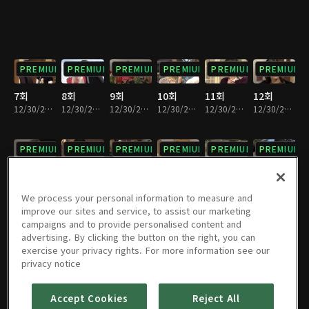
PREMIUM
PREMIUM
PREMIUM
PREMIUM
PREMIUM
PREMIUM
7회
8회
9회
10회
11회
12회
12/30/2022 • 36분
12/30/2022 • 37분
12/30/2022 • 37분
12/30/2022 • 36분
12/30/2022 • 36분
12/30/2022 • 36분
PREMIUM
PREMIUM
PREMIUM
PREMIUM
PREMIUM
PREMIUM
13회
14회
15회
16회
17회
18회
12/30/2022 • 37분
12/30/2022 • 36분
12/30/2022 • 36분
12/30/2022 • 37분
12/30/2022 • 35분
12/30/2022 • 33분
We process your personal information to measure and
improve our sites and service, to assist our marketing
campaigns and to provide personalised content and
PREMIUM
PREMIUM
PREMIUM
PREMIUM
PREMIUM
PREMIUM
advertising. By clicking the button on the right, you can
exercise your privacy rights. For more information see our
19회
20회
21회
22회
23회
24회
privacy notice
12/30/2022 • 34분
12/30/2022 • 35분
12/30/2022 • 36분
12/30/2022 • 37분
12/30/2022 • 35분
12/30/2022 • 36분
Accept Cookies
Reject All
PREMIUM
PREMIUM
PREMIUM
PREMIUM
PREMIUM
PREMIUM