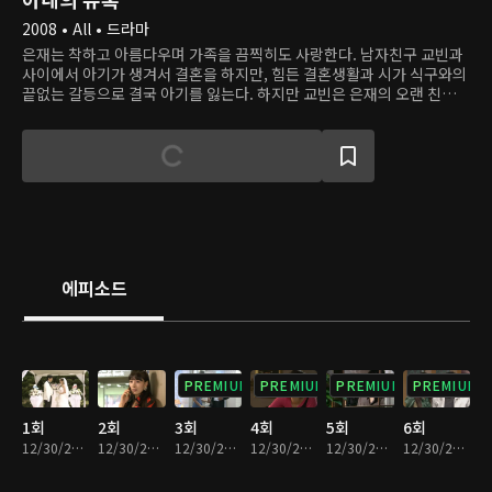
2008 • All • 드라마
은재는 착하고 아름다우며 가족을 끔찍히도 사랑한다. 남자친구 교빈과
사이에서 아기가 생겨서 결혼을 하지만, 힘든 결혼생활과 시가 식구와의
끝없는 갈등으로 결국 아기를 잃는다. 하지만 교빈은 은재의 오랜 친구이
자 한때 자신의 애인이었던 애리와 바람을 피우고, 애리와 함께 하기 위
해 은재의 목숨을 위험에 빠뜨린다. 믿었던 사람들에게 모두 배신당하고
사고로 만신창이가 된 은재는 민현주 사장의 도움으로 목숨을 건지고 새
신분을 얻는다. 이제 민 사장의 딸 소희가 된 은재는 교빈과 애리, 교빈의
가족 등 자신을 괴롭힌 모두에게 복수를 시작한다.
에피소드
PREMIUM
PREMIUM
PREMIUM
PREMIUM
1회
2회
3회
4회
5회
6회
12/30/2022 • 36분
12/30/2022 • 36분
12/30/2022 • 38분
12/30/2022 • 36분
12/30/2022 • 36분
12/30/2022 • 37분