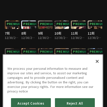
PREMIUM
PREMIUM
PREMIUM
PREMIUM
PREMIUM
PREMIUM
7회
8회
9회
10회
11회
12회
12/30/2022 • 36분
12/30/2022 • 37분
12/30/2022 • 37분
12/30/2022 • 36분
12/30/2022 • 36분
12/30/2022 • 36분
PREMIUM
PREMIUM
PREMIUM
PREMIUM
PREMIUM
PREMIUM
13회
14회
15회
16회
17회
18회
12/30/2022 • 37분
12/30/2022 • 36분
12/30/2022 • 36분
12/30/2022 • 37분
12/30/2022 • 35분
12/30/2022 • 33분
We process your personal information to measure and
improve our sites and service, to assist our marketing
campaigns and to provide personalised content and
PREMIUM
PREMIUM
PREMIUM
PREMIUM
PREMIUM
PREMIUM
advertising. By clicking the button on the right, you can
exercise your privacy rights. For more information see our
19회
20회
21회
22회
23회
24회
privacy notice
12/30/2022 • 34분
12/30/2022 • 35분
12/30/2022 • 36분
12/30/2022 • 37분
12/30/2022 • 35분
12/30/2022 • 36분
Accept Cookies
Reject All
PREMIUM
PREMIUM
PREMIUM
PREMIUM
PREMIUM
PREMIUM