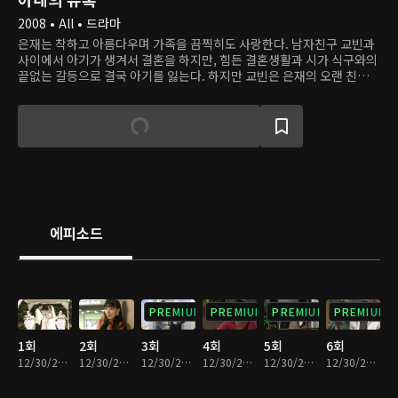
2008 • All • 드라마
은재는 착하고 아름다우며 가족을 끔찍히도 사랑한다. 남자친구 교빈과
사이에서 아기가 생겨서 결혼을 하지만, 힘든 결혼생활과 시가 식구와의
끝없는 갈등으로 결국 아기를 잃는다. 하지만 교빈은 은재의 오랜 친구이
자 한때 자신의 애인이었던 애리와 바람을 피우고, 애리와 함께 하기 위
해 은재의 목숨을 위험에 빠뜨린다. 믿었던 사람들에게 모두 배신당하고
사고로 만신창이가 된 은재는 민현주 사장의 도움으로 목숨을 건지고 새
신분을 얻는다. 이제 민 사장의 딸 소희가 된 은재는 교빈과 애리, 교빈의
가족 등 자신을 괴롭힌 모두에게 복수를 시작한다.
에피소드
PREMIUM
PREMIUM
PREMIUM
PREMIUM
1회
2회
3회
4회
5회
6회
12/30/2022 • 36분
12/30/2022 • 36분
12/30/2022 • 38분
12/30/2022 • 36분
12/30/2022 • 36분
12/30/2022 • 37분