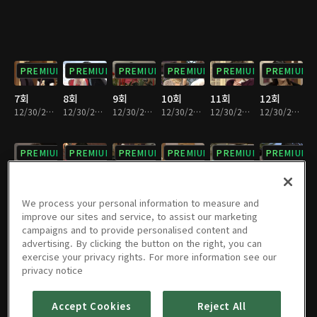
PREMIUM
PREMIUM
PREMIUM
PREMIUM
PREMIUM
PREMIUM
7회
8회
9회
10회
11회
12회
12/30/2022 • 36분
12/30/2022 • 37분
12/30/2022 • 37분
12/30/2022 • 36분
12/30/2022 • 36분
12/30/2022 • 36분
PREMIUM
PREMIUM
PREMIUM
PREMIUM
PREMIUM
PREMIUM
13회
14회
15회
16회
17회
18회
12/30/2022 • 37분
12/30/2022 • 36분
12/30/2022 • 36분
12/30/2022 • 37분
12/30/2022 • 35분
12/30/2022 • 33분
We process your personal information to measure and
improve our sites and service, to assist our marketing
campaigns and to provide personalised content and
PREMIUM
PREMIUM
PREMIUM
PREMIUM
PREMIUM
PREMIUM
advertising. By clicking the button on the right, you can
exercise your privacy rights. For more information see our
19회
20회
21회
22회
23회
24회
privacy notice
12/30/2022 • 34분
12/30/2022 • 35분
12/30/2022 • 36분
12/30/2022 • 37분
12/30/2022 • 35분
12/30/2022 • 36분
Accept Cookies
Reject All
PREMIUM
PREMIUM
PREMIUM
PREMIUM
PREMIUM
PREMIUM