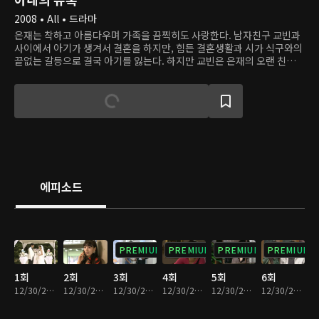
2008 • All • 드라마
은재는 착하고 아름다우며 가족을 끔찍히도 사랑한다. 남자친구 교빈과
사이에서 아기가 생겨서 결혼을 하지만, 힘든 결혼생활과 시가 식구와의
끝없는 갈등으로 결국 아기를 잃는다. 하지만 교빈은 은재의 오랜 친구이
자 한때 자신의 애인이었던 애리와 바람을 피우고, 애리와 함께 하기 위
해 은재의 목숨을 위험에 빠뜨린다. 믿었던 사람들에게 모두 배신당하고
사고로 만신창이가 된 은재는 민현주 사장의 도움으로 목숨을 건지고 새
신분을 얻는다. 이제 민 사장의 딸 소희가 된 은재는 교빈과 애리, 교빈의
가족 등 자신을 괴롭힌 모두에게 복수를 시작한다.
에피소드
PREMIUM
PREMIUM
PREMIUM
PREMIUM
1회
2회
3회
4회
5회
6회
12/30/2022 • 36분
12/30/2022 • 36분
12/30/2022 • 38분
12/30/2022 • 36분
12/30/2022 • 36분
12/30/2022 • 37분