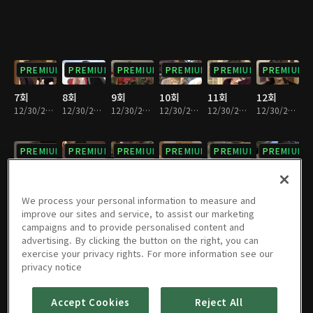
PREMIUM
PREMIUM
PREMIUM
PREMIUM
PREMIUM
PREMIUM
7회
8회
9회
10회
11회
12회
12/30/2022 • 36분
12/30/2022 • 37분
12/30/2022 • 37분
12/30/2022 • 36분
12/30/2022 • 36분
12/30/2022 • 36분
PREMIUM
PREMIUM
PREMIUM
PREMIUM
PREMIUM
PREMIUM
13회
14회
15회
16회
17회
18회
12/30/2022 • 37분
12/30/2022 • 36분
12/30/2022 • 36분
12/30/2022 • 37분
12/30/2022 • 35분
12/30/2022 • 33분
We process your personal information to measure and
improve our sites and service, to assist our marketing
campaigns and to provide personalised content and
PREMIUM
PREMIUM
PREMIUM
PREMIUM
PREMIUM
PREMIUM
advertising. By clicking the button on the right, you can
exercise your privacy rights. For more information see our
19회
20회
21회
22회
23회
24회
privacy notice
12/30/2022 • 34분
12/30/2022 • 35분
12/30/2022 • 36분
12/30/2022 • 37분
12/30/2022 • 35분
12/30/2022 • 36분
Accept Cookies
Reject All
PREMIUM
PREMIUM
PREMIUM
PREMIUM
PREMIUM
PREMIUM