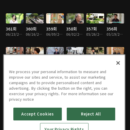
361회
360회
359회
358회
357회
356회
06/23/2026 • 48분
06/16/2026 • 46분
06/09/2026 • 47분
06/02/2026 • 47분
05/26/2026 • 47분
05/19/2026 • 47분
355회
354회
353회
352회
351회
350회
05/12/2026 • 47분
05/05/2026 • 47분
04/28/2026 • 48분
04/21/2026 • 46분
04/14/2026 • 48분
04/07/2026 • 47분
We process your personal information to measure and
improve our sites and service, to assist our marketing
campaigns and to provide personalised content and
advertising. By clicking the button on the right, you can
exercise your privacy rights. For more information see our
349회
348회
347회
346회
345회
344회
privacy notice
03/31/2026 • 48분
03/24/2026 • 46분
03/17/2026 • 47분
03/10/2026 • 46분
03/03/2026 • 47분
02/24/2026 • 47분
Accept Cookies
Reject All
343회
342회
341회
340회
339회
338회
Your Privacy Rights