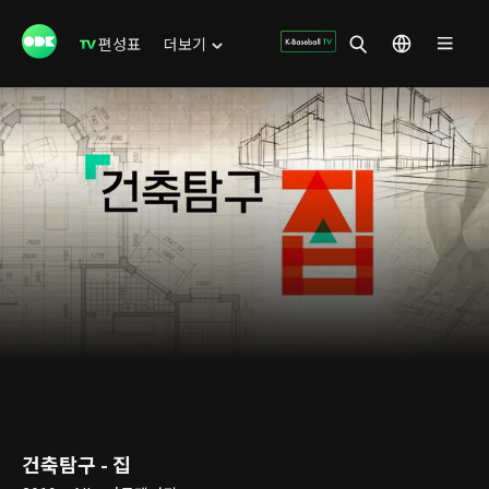
편성표
더보기
건축탐구 - 집