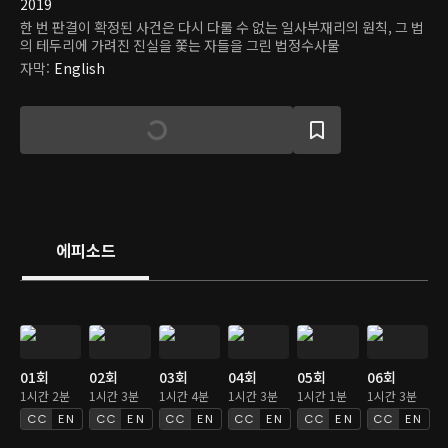
2019
한 번 판결이 확정된 사건은 다시 다룰 수 없는 일사부재리의 원칙, 그 법
의 테두리에 가려진 진실을 쫓는 자들을 그린 법정수사물
자막
:
English
에피소드
01회
02회
03회
04회
05회
06회
1시간 2분
1시간 3분
1시간 4분
1시간 3분
1시간 1분
1시간 3분
EN
EN
EN
EN
EN
EN