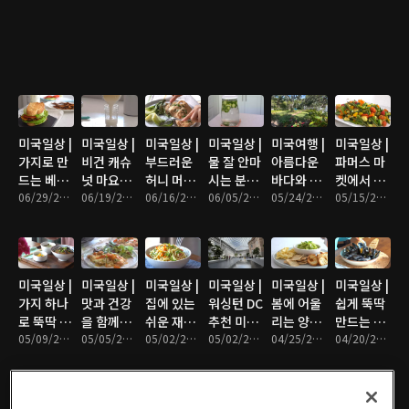
몬향이 가
올드타운
타운 주말
맛집, 소소
서 여유로
스타일 치
득한 오조
걷기
일상
한 주말 일
운 오후 보
킨 수프,
파스타 샐
상들
내기
버지니아
러드, 열심
수목원
히 걷는 일
상
미국일상 |
미국일상 |
미국일상 |
미국일상 |
미국여행 |
미국일상 |
가지로 만
비건 캐슈
부드러운
물 잘 안마
아름다운
파머스 마
드는 베이
넛 마요네
허니 머스
시는 분들
바다와 미
켓에서 아
컨과 아보
06/29/2022 • 9분
즈, 캐슈넛
06/19/2022 • 9분
타드 닭가
06/16/2022 • 9분
이 꼭! 필
06/05/2022 • 8분
국 남부를
05/24/2022 • 22분
침식사, 구
05/15/2022 • 9분
카도 BLT
마요네즈
슴살 요리
요한 물 인
그대로 느
운 채소 샐
샌드위치,
를 넣은 병
퓨즈드 워
낄수 있는
러드 만들
작은 타운
아리콩 샐
터, 면역력
사우스 캐
기
걸어 다니
러드 샌드
높이는 음
롤라이나
미국일상 |
미국일상 |
미국일상 |
미국일상 |
미국일상 |
미국일상 |
기
위치
료
힐링 여행
가지 하나
맛과 건강
집에 있는
워싱턴 DC
봄에 어울
쉽게 뚝딱
로 뚝딱 만
을 함께하
쉬운 재료
추천 미술
리는 양배
만드는 프
들어 먹는
05/09/2022 • 10분
는 토마토
05/05/2022 • 8분
로 만드는
05/02/2022 • 15분
관
05/02/2022 • 8분
추 그린 샐
04/25/2022 • 9분
랑스식 홍
04/20/2022 • 9분
가지 덮밥
모짜렐라
동남아식
러드 딥
합찜
발사믹 닭
누들 샐러
가슴살 요
드, 워싱턴