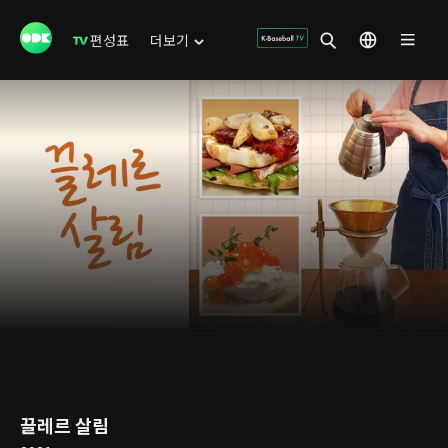
편성표
더보기
끌레르 살림