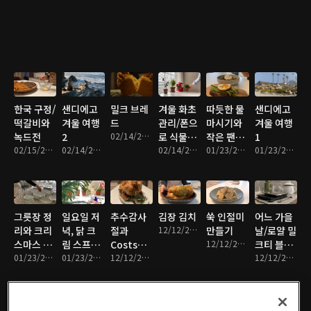
한국 구정/
샌디에고
밀크 브레
겨울 화초
따듯한 물
샌디에고
떡갈비와
겨울 여행
드
관리/폰으
마시기와
겨울 여행
녹드전
2
02/14/2022 • 14분
로 식물과
작은 팬으
1
02/15/2022 • 6분
02/14/2022 • 7분
동물 식별
02/14/2022 • 9분
로 탈틴 만
01/23/2022 • 8분
01/23/2022 • 14분
들기
그릇장 정
일요일 저
추수감사
김장 김치
쑥 인절미
어느 가을
리와 크리
녁, 닭 크
절과
12/12/2021 • 10분
만들기
날/로얄 밀
스마스 데
림 스프와
Costso에
12/12/2021 • 6분
크티 블르
코레이션
01/23/2022 • 11분
야채 포카
01/23/2022 • 7분
서 장보기
12/12/2021 • 11분
베리
12/12/2021 • 7분
치아
compote
민들기