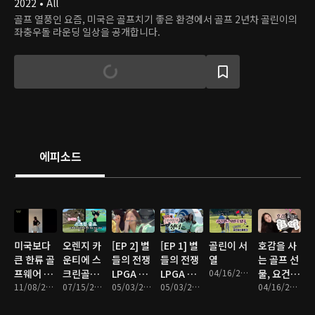
2022 • All
골프 열풍인 요즘, 미국은 골프치기 좋은 환경에서 골프 2년차 골린이의
좌충우돌 라운딩 일상을 공개합니다.
에피소드
미국보다
오렌지 카
[EP 2] 별
[EP 1] 별
골린이 서
호감을 사
큰 한류 골
운티에 스
들의 전쟁
들의 전쟁
열
는 골프 선
프웨어 문
크린골프
LPGA 프
LPGA 프
04/16/2024 • 6분
물, 요건
화
11/08/2024 • 3분
장이 새로
07/15/2024 • 9분
로 골프대
05/03/2024 • 3분
로 골프대
05/03/2024 • 9분
몰랐죠 ?
04/16/2024 • 4분
생겼어요!
회 in
회 in