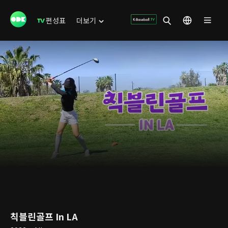
편성표
더보기
칙블린골프 In LA