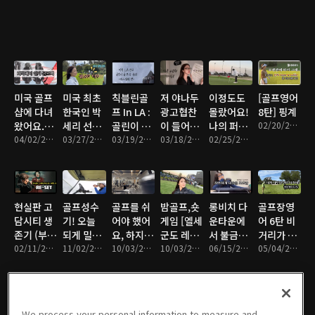
(미국에 스
2024
2024
크린골프
장이 별로
없는 이유)
미국 골프
미국 최초
칙블린골
저 야나두
이정도도
[골프영어
샵에 다녀
한국인 박
프 In LA :
광고협찬
몰랐어요!
8탄] 핑계
왔어요.
세리 선수
골린이 골
이 들어왔
나의 퍼터
02/20/2024 • 3분
(PGA
04/02/2024 • 5분
가 여는
03/27/2024 • 7분
프 연습하
03/19/2024 • 7분
어요! PPL
03/18/2024 • 5분
취향 찾기
02/25/2024 • 5분
Tour
LPGA 대
기 좋은 18
을 자연스
Super
회
홀 (대드밀
럽게 녹여
Store 방
러편)
볼까요
문기)
현실판 고
골프성수
골프를 쉬
밤골프,숏
롱비치 다
골프장영
담시티 생
기! 오늘
어야 했어
게임 [엘세
운타운에
어 6탄 비
존기 (부제
되게 밀린
요, 하지만
군도 레이
서 불금을
거리가 친
새로운 골
02/11/2024 • 7분
다!! 이거
11/02/2023 • 2분
포기하지
10/03/2023 • 6분
크스 파2
10/03/2023 • 7분
혼자 즐기
06/15/2023 • 8분
구보다 멀
05/04/2023 • 2분
프채로
영어로 어
않았어
골프장]
기
리 나갈 때
Reset 그
떻게 말할
요!! [**골
리고 랜선
까요 ?
프스윙과
집들이)
폴댄스 변
We process your personal information to measure and