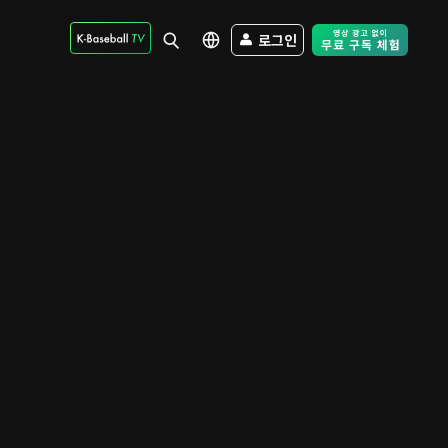
로그인
Free Trial - Sk