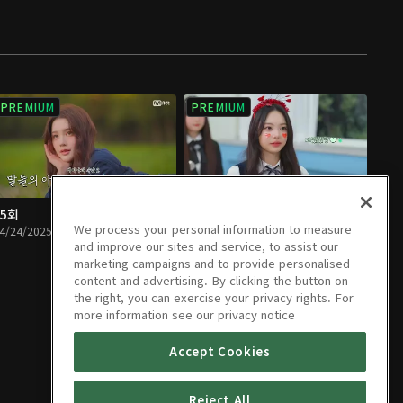
PREMIUM
PREMIUM
05회
06회
We process your personal information to measure
4/24/2025 • 1시간 1분
05/01/2025 • 1시간 9분
and improve our sites and service, to assist our
marketing campaigns and to provide personalised
content and advertising. By clicking the button on
the right, you can exercise your privacy rights. For
more information see our privacy notice
Accept Cookies
Reject All