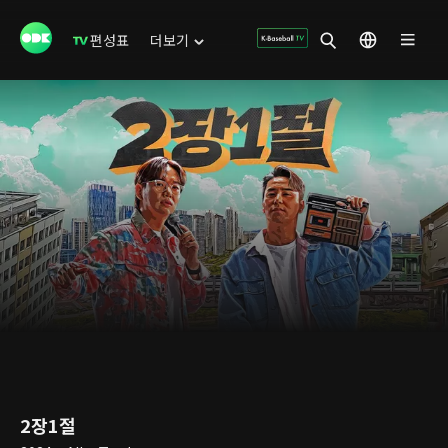
편성표
더보기
2장1절