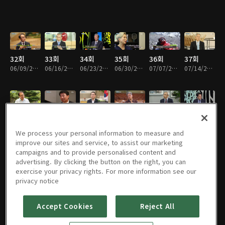
32회
33회
34회
35회
36회
37회
06/09/2017 • 33분
06/16/2017 • 33분
06/23/2017 • 33분
06/30/2017 • 33분
07/07/2017 • 35분
07/14/2017 • 34분
38회
39회
40회
41회
42회
43회
07/21/2017 • 33분
07/28/2017 • 34분
08/04/2017 • 35분
08/11/2017 • 34분
08/18/2017 • 34분
08/25/2017 • 33분
We process your personal information to measure and
improve our sites and service, to assist our marketing
campaigns and to provide personalised content and
advertising. By clicking the button on the right, you can
exercise your privacy rights. For more information see our
44회
45회
46회
47회
48회
49회
privacy notice
09/01/2017 • 33분
09/08/2017 • 31분
09/15/2017 • 34분
09/22/2017 • 34분
09/29/2017 • 34분
10/06/2017 • 33분
Accept Cookies
Reject All