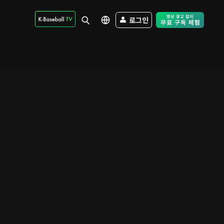
로그인
Free Trial - Sk