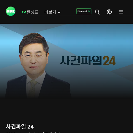
편성표
더보기
사건파일 24