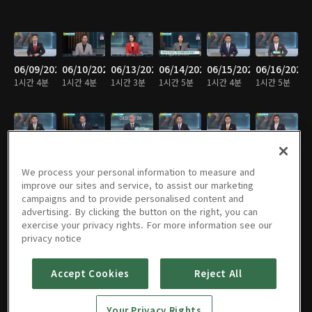
06/09/2022
06/10/2022
06/13/2022
06/14/2022
06/15/2022
06/16/2022
1시간 4분
1시간 4분
1시간 3분
1시간 5분
1시간 4분
1시간 5분
06/17/2022
06/20/2022
06/21/2022
06/22/2022
06/23/2022
06/24/2022
1시간 4분
1시간 4분
1시간 3분
1시간 3분
1시간 2분
1시간 4분
We process your personal information to measure and
improve our sites and service, to assist our marketing
campaigns and to provide personalised content and
advertising. By clicking the button on the right, you can
exercise your privacy rights. For more information see our
06/27/2022
06/28/2022
06/29/2022
06/30/2022
07/01/2022
07/04/2022
privacy notice
1시간 6분
1시간 5분
1시간 3분
1시간 4분
1시간 3분
1시간 4분
Accept Cookies
Reject All
07/05/2022
07/06/2022
07/07/2022
07/08/2022
07/11/2022
07/12/2022
Your Privacy Rights