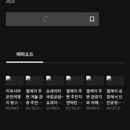
2021
에피소드
미국서부
엘에이 주
요세미티
엘에이 주
엘에이 주
엘에이 공
온천여행
변 겨울 관
국립공원~
변 추천지
변 관광지
항에서 인
지 팜스프
광 추천지
요세미티
맨하탄 비
와 까페 추
천공항~
링스
05/04/2023 • 4분
~보울더
01/31/2023 • 8분
빌리지 정
11/09/2022 • 6분
치
07/21/2022 • 5분
천지~얼스
06/05/2022 • 8분
한국여행
03/27/2022 • 11분
베이 인 빅
보
까페
베어