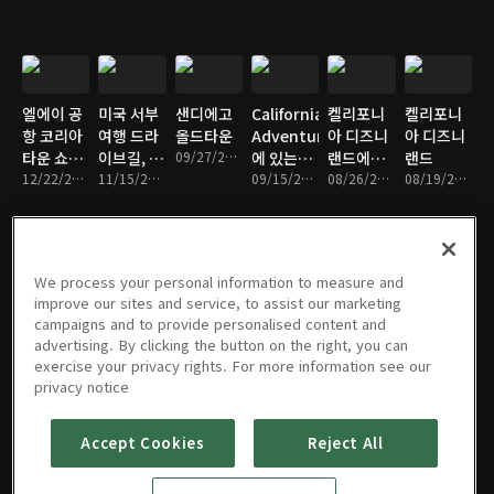
엘에이 공
미국 서부
샌디에고
California
켈리포니
켈리포니
항 코리아
여행 드라
올드타운
Adventure
아 디즈니
아 디즈니
타운 쇼핑
이브길, 자
09/27/2021 • 11분
에 있는
랜드에서~
랜드
몰
12/22/2021 • 11분
슈아 트리
11/15/2021 • 10분
Soarin'
09/15/2021 • 5분
피터팬의
08/26/2021 • 9분
08/19/2021 • 9분
국립공원
Around
비행,겨울
풍경
the
왕국 불꽃
World
놀이
We process your personal information to measure and
가장 무서
다운타운
샌디에고
[California
샌디에고
해변에서
improve our sites and service, to assist our marketing
운 롤러코
디즈니
발보아 공
life] 서부
사파리 공
마냥 노는
campaigns and to provide personalised content and
스터들~식
07/30/2021 • 7분
원
영화 촬영
원
돌고래들
advertising. By clicking the button on the right, you can
스 플레그
08/09/2021 • 7분
07/07/2021 • 7분
지 모하비
06/10/2021 • 10분
05/17/2021 • 8분
05/04/2021 • 9분
exercise your privacy rights. For more information see our
매직 마운
사막 끝자
privacy notice
틴
락
Accept Cookies
Reject All
빅베어 산
엘에이 한
빅베어 호
라구나 비
에서 본 호
인타운 마
수주변 구
치, 얼스카