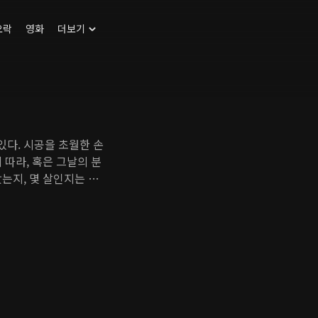
오락
영화
더보기
있다. 시공을 초월한 손
 따라, 혹은 그날의 분
는지, 몇 살인지는 아
랫동안 좋아했던 여사친
지 못했다. 게다가 기
느 늦은 밤, 심란한 마
다.