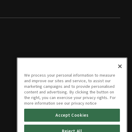
We process your personal information to measure
and improve our sites and service, to assist our
marketing campaigns and to provide personalised
content and advertising. By clicking the button on
the right, you can exercise your privacy rights. For
more information see our privacy notice
Accept Cookies
Reject All