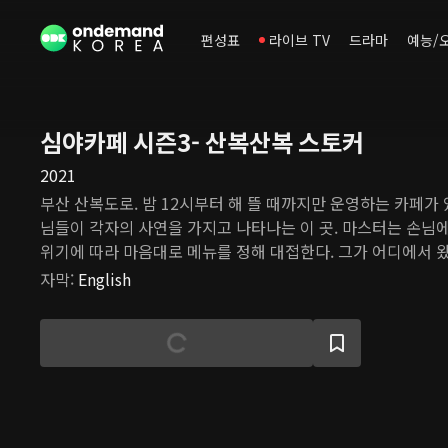
편성표
라이브 TV
드라마
예능/
심야카페 시즌3- 산복산복 스토커
2021
부산 산복도로. 밤 12시부터 해 뜰 때까지만 운영하는 카페가 
님들이 각자의 사연을 가지고 나타나는 이 곳. 마스터는 손님에
위기에 따라 마음대로 메뉴를 정해 대접한다. 그가 어디에서 왔
무도 모른다. 18살 고등학생 지우는 요즘 마음이 괴롭다. 오
자막
:
English
선민은 곧 서울로 떠난다고 하는데, 지우는 아직 마음을 고백하
억을 잃어가는 엄마는 버스 아저씨와 재혼을 하겠다고 한다. 어
음에 엄마의 남자 친구를 쫓던 지우의 앞에 심야카페가 나타난