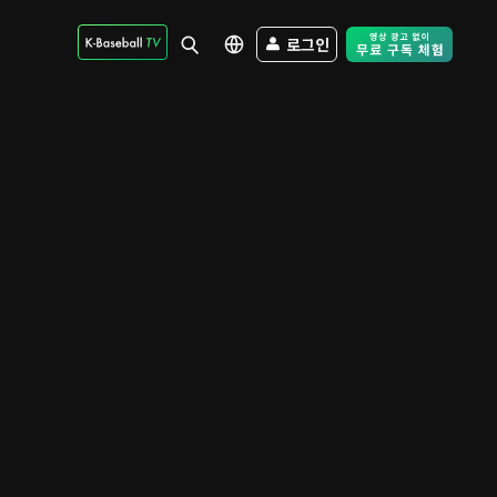
로그인
Free Trial - Sk