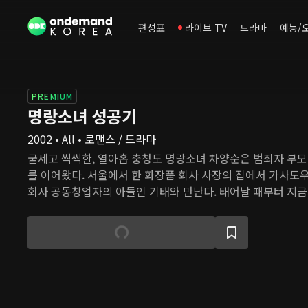
편성표
라이브 TV
드라마
예능/
PREMIUM
명랑소녀 성공기
2002 • All • 로맨스 / 드라마
굳세고 씩씩한, 열아홉 충청도 명랑소녀 차양순은 범죄자 부모
를 이어왔다. 서울에서 한 화장품 회사 사장의 집에서 가사도
회사 공동창업자의 아들인 기태와 만난다. 태어날 때부터 지금
아온 기태는 성격은 불같고 자존심과 고집은 대단히 세다. 기
며 가까워지고, 그런 그들을 보며 오랫동안 기태만을 바라봤던
느낀다. 하지만 회사에 큰 위기가 찾아오면서 기태는 한순간에
은 세상물정 모르고 살았던 기태에게 평범한 사람들의 삶을 가
있도록 응원한다.