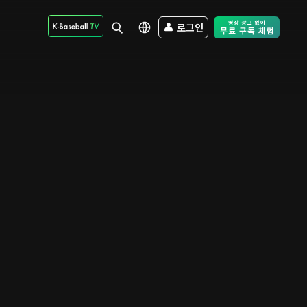
로그인
Free Trial - Sk