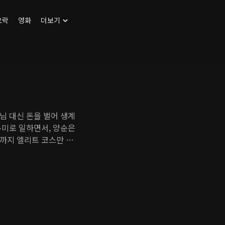
오락
영화
더보기
님 대신 돈을 벌어 생계
우미로 일하면서, 양순은
까지 엘리트 코스만 밟
태와 양순은 티격태격하
 약혼자 나희는 불안을
 빈털터리가 된다. 양순
르치고, 그가 재기할 수