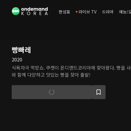
편성표
라이브 TV
드라마
예능/
빵빠레
2020
식욕자극 먹방쇼. 쿠캣이 온디맨드코리아에 찾아왔다. 빵을 사
와 함께 다양하고 맛있는 빵을 찾아 출발!