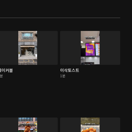
베이커블
이삭토스트
1분
1분