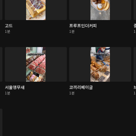
고드
프루프인더커피
1분
1분
서울앵무새
코끼리베이글
1분
1분