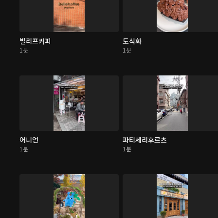
빌리프커피
도식화
1분
1분
어니언
파티세리후르츠
1분
1분