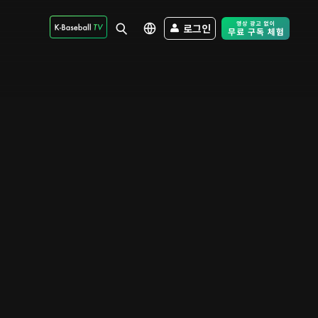
로그인
Free Trial - Sk