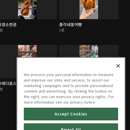
중경소면관
총각네붕어빵
1분
1분
We process your personal information to measure
and improve our sites and service, to assist our
브레디포스트
소하염전
marketing campaigns and to provide personalised
1분
1분
content and advertising. By clicking the button on
the right, you can exercise your privacy rights. For
more information see our privacy notice
Accept Cookies
Reject All