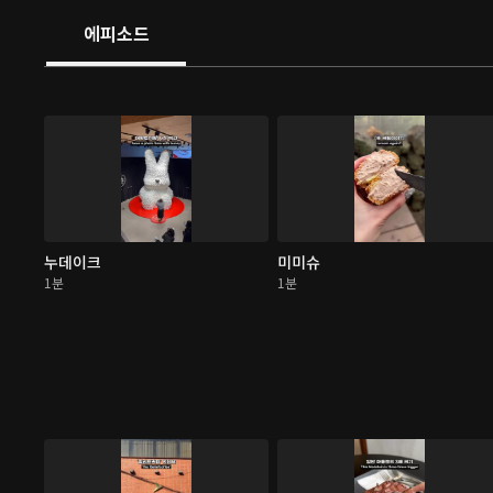
에피소드
누데이크
미미슈
1분
1분