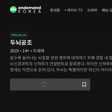
편성표
라이브 TV
드라마
예능/
PREMIUM
두뇌공조
2023 • 14+ • 드라마
갈수록 늘어나는 뇌질환 관련 범죄에 대처하기 위해 경찰 내 
뇌신경과학자 신하루가 컨설턴트로 합류한다. 하지만 신하루와
명세는 악연으로 얽혀 있다. 두뇌는 특별하지만 자신의 커리
와 착하고 이타적인 생계형 형사. 성격도 삶의 목표도 완전히 
결을 위해 공조할 수 있을까?