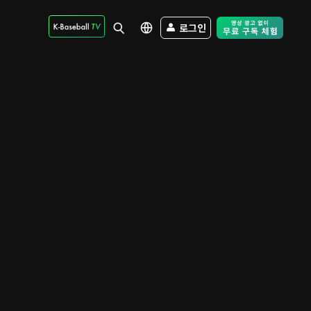
로그인
Free Trial - Sk