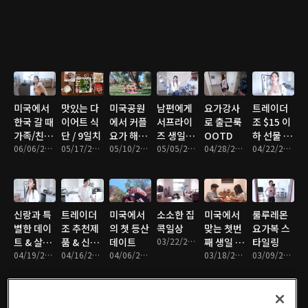
미국에서
맛있는 다
미국공원
남편에게
요가강사
트레이더
한국 갈 때
이어트 식
에서 커플
서프라이
로 출근룩
조 $15 이
가족/친구
단 / 9일치
요가 해보
즈 생일파
OOTD
하 선물 추
선물
06/06/2021 • 11분
05/17/2021 • 11분
기
05/10/2021 • 11분
티 해주기
05/05/2021 • 21분
04/28/2021 • 13분
천
04/22/2021 • 15분
신랑과 특
트레이더
미국에서
소소한 집
미국에서
룰루레몬
별한 데이
조 추천제
의 첫 등산
콕일상
맞는 첫번
요가복 스
트 & 살림
품 & 신혼
데이트
03/22/2021 • 6분
째 생일 파
타일링
언박싱
04/19/2021 • 13분
부부일상
04/16/2021 • 19분
04/06/2021 • 19분
티
03/18/2021 • 18분
03/09/2021 • 6분