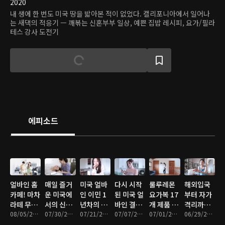
2020
내 생에 한 번도 미국 땅을 밟아본 적이 없었다. 캘리포니아에서 일어나
는 새댁의 적응기 ㅡ 깨볶는 신혼부부 일상, 예쁜 집밥 레시피, 요가/필라
테스 강사 도전기
에피소드
얼바인 홈
매일 즐거
미국 얼바
다시 시작
룰루레몬
해외입국
카페! 마차
운 미국에
인 이민 1
된 미국 얼
요가복 17
부터 자가
라떼 무료
서의 신혼
년차의 소
바인 결혼
개 제품 상
격리까지
나눔 해보
08/05/2021 • 16분
일기
07/30/2021 • 12분
소한 하루
07/21/2021 • 11분
생활
07/07/2021 • 23분
세리뷰
07/01/2021 • 15분
모든 기록
06/29/2021 • 27분
기