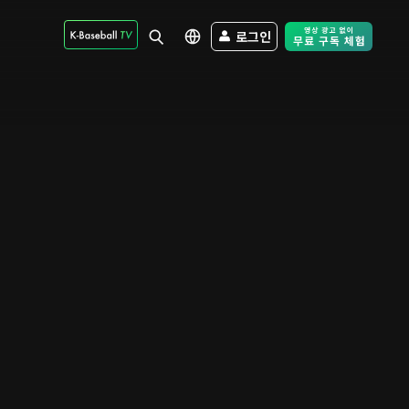
로그인
Free Trial - Sk