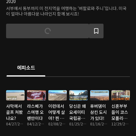
2020
서부에서 동부까지 미 전지역을 여행하는 ‘버팔로와 주니’입니다. 미국
이 얼마나 아름다운 나라인지 함께 보시죠!
에피소드
사막에서
라스베가
이런데서
당신은 왜
후버댐이
신혼부부
골프 쳐봤
스여행 오
어떻게 살
요세미티
삼킨 도시
들이 코스
나요?
랜만이다
아? 찐 사
국립공원
가 있다!
모폴리탄
04/27/2022 • 12분
04/12/2022 • 15분
막!
02/08/2022 • 16분
을 다시 가
01/25/2022 • 20분
01/16/2022 • 25분
호텔을 선
12/29/2021 • 11분
야 하는가!
택하는 이