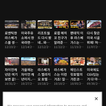
유!
로맨틱한
미국주유
리조트월
로컬 메히
팬데믹 이
다시 찾은
라스베가
소에서 한
드 다시 봤
꼬 친구가
후 라스베
미국 시골
스를 생각
국라면먹
네.. 와인
알려준 그
가스는 어
뷔페! 허걱
하시면 바
12/23/2021 • 12분
기!
12/14/2021 • 7분
도 맛나고
12/12/2021 • 14분
집!
11/22/2021 • 13분
떻게 달라
11/15/2021 • 12분
값이 올랐
11/07/2021 • 17분
로여기!
뷰도 멋지
졌을까?
다!
고 ㅎㅎ
자이언캐
가을에는
라스베가
라스베가
메인스트
미국에도
년은 여기
자이언 캐
스 벨라지
스는 이런
릿호텔의
CGV있는
보면 끝!
년이지..
오 호텔 펜
거죠! 잘놀
가든코트
거 다 아시
오버룩 트
10/31/2021 • 34분
근데.. 헉!
10/27/2021 • 17분
트하우스
10/18/2021 • 18분
고 잘먹고!
10/10/2021 • 13분
뷔페 오
10/05/2021 • 20분
죠? 근데..
09/30/2021 • 15분
레일
투어!
픈!!
가봤어요?
We process your personal information to measure and