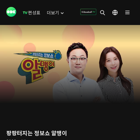
편성표
더보기
팡팡터지는 정보쇼 알맹이