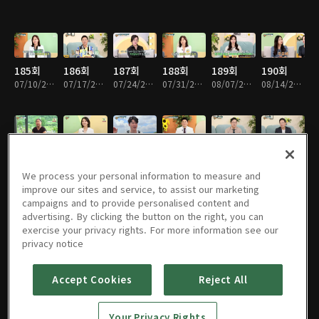
185회
186회
187회
188회
189회
190회
07/10/2022 • 58분
07/17/2022 • 57분
07/24/2022 • 58분
07/31/2022 • 58분
08/07/2022 • 57분
08/14/2022 • 57분
191회
192회
193회
194회
195회
196회
08/21/2022 • 58분
08/28/2022 • 57분
09/04/2022 • 57분
09/18/2022 • 56분
09/25/2022 • 57분
10/02/2022 • 57분
We process your personal information to measure and
improve our sites and service, to assist our marketing
campaigns and to provide personalised content and
advertising. By clicking the button on the right, you can
exercise your privacy rights. For more information see our
197회
198회
199회
200회
201회
202회
privacy notice
10/09/2022 • 58분
10/16/2022 • 57분
10/23/2022 • 57분
10/30/2022 • 57분
11/06/2022 • 57분
11/13/2022 • 58분
Accept Cookies
Reject All
203회
204회
205회
206회
207회
208회
Your Privacy Rights