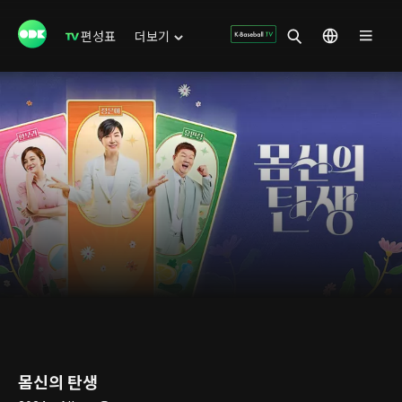
편성표
더보기
몸신의 탄생