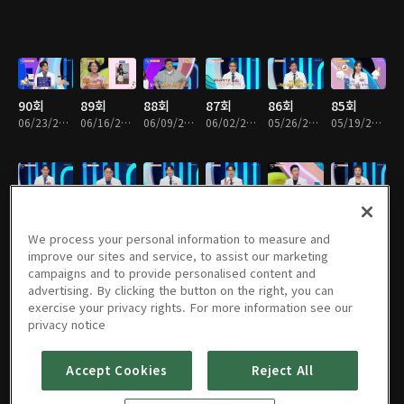
90회
89회
88회
87회
86회
85회
06/23/2026 • 46분
06/16/2026 • 46분
06/09/2026 • 46분
06/02/2026 • 46분
05/26/2026 • 46분
05/19/2026 • 46분
84회
83회
82회
81회
80회
79회
05/12/2026 • 46분
05/05/2026 • 46분
04/28/2026 • 46분
04/21/2026 • 46분
04/14/2026 • 46분
04/07/2026 • 46분
We process your personal information to measure and
improve our sites and service, to assist our marketing
campaigns and to provide personalised content and
advertising. By clicking the button on the right, you can
exercise your privacy rights. For more information see our
78회
77회
76회
75회
74회
73회
privacy notice
03/31/2026 • 46분
03/24/2026 • 46분
03/17/2026 • 46분
03/10/2026 • 46분
03/03/2026 • 46분
02/24/2026 • 46분
Accept Cookies
Reject All