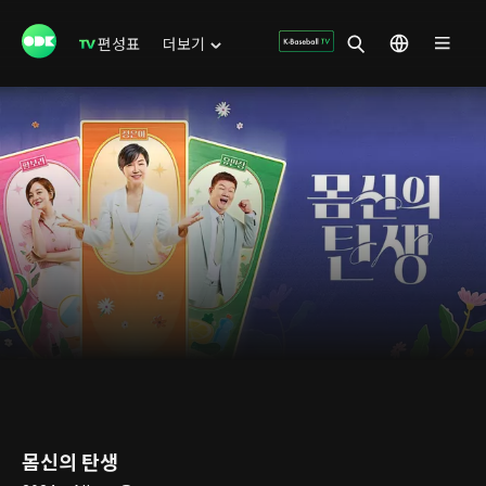
편성표
더보기
몸신의 탄생