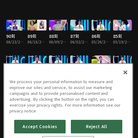
90회
89회
88회
87회
86회
85회
06/23/2026 • 46분
06/16/2026 • 46분
06/09/2026 • 46분
06/02/2026 • 46분
05/26/2026 • 46분
05/19/2026 • 46분
84회
83회
82회
81회
80회
79회
05/12/2026 • 46분
05/05/2026 • 46분
04/28/2026 • 46분
04/21/2026 • 46분
04/14/2026 • 46분
04/07/2026 • 46분
We process your personal information to measure and
improve our sites and service, to assist our marketing
campaigns and to provide personalised content and
advertising. By clicking the button on the right, you can
exercise your privacy rights. For more information see our
78회
77회
76회
75회
74회
73회
privacy notice
03/31/2026 • 46분
03/24/2026 • 46분
03/17/2026 • 46분
03/10/2026 • 46분
03/03/2026 • 46분
02/24/2026 • 46분
Accept Cookies
Reject All