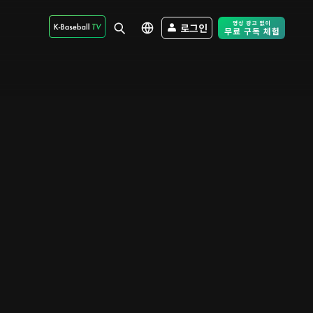
로그인
Free Trial - Sk