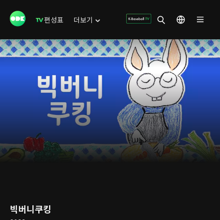
편성표
더보기
빅버니쿠킹