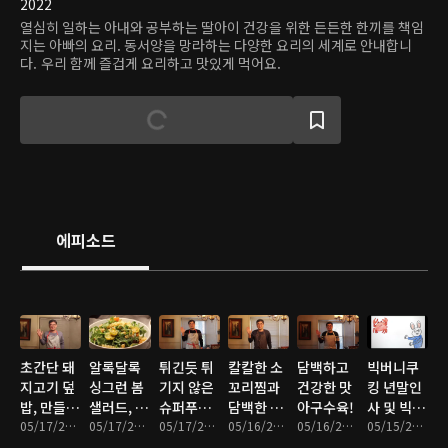
2022
열심히 일하는 아내와 공부하는 딸아이 건강을 위한 든든한 한끼를 책임
지는 아빠의 요리. 동서양을 망라하는 다양한 요리의 세계로 안내합니
다. 우리 함께 즐겁게 요리하고 맛있게 먹어요.
에피소드
초간단 돼
알록달록
튀긴듯 튀
칼칼한 소
담백하고
빅버니쿠
지고기 덮
싱그런 봄
기지 않은
꼬리찜과
건강한 맛
킹 년말인
밥, 만들기
샐러드, 맛
슈퍼푸드,
담백한 취
아구수육!
사 및 빅버
쉽고 담백
05/17/2022 • 6분
과 건강을
05/17/2022 • 4분
컬리플라
05/17/2022 • 5분
나물밥!!
05/16/2022 • 5분
05/16/2022 • 5분
니쿠킹 삽
05/15/2022 • 4분
한 돼지고
함께 담았
워, 오크라
화 모음