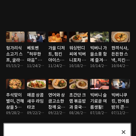
기 덮밥입
습니다!
구이, 건강
니다.
한 간식!!
헝가리식
베토벤
가을 디저
워싱턴디
빅버니 가
한끼식사,
소고기 스
"허무한
트, 펌킨
씨에 빅버
을소풍 함
든든한 스
프, 굴라
마음" 주
아이스크
니포차 오
께 즐겨주
낵, 치킨
쉬, 뜨끈뜨
05/15/2022 • 5분
제에 의한
11/24/2021 • 8분
림, 가을밤
11/24/2021 • 3분
픈!! 메뉴
10/18/2021 • 5분
세요!
10/14/2021 • 4분
퀘사디아!
10/04/2021 • 4분
끈 마음까
6개의 피
와인과 함
는 어묵탕,
지 따뜻하
아노 변주
께 즐겨보
골뱅이무
게 데워드
곡
세요!
침, 연어머
립니다.
리구이, 닭
추석맞이
매콤 상콤
연어와 상
초간단 크
빅버니 슬
빅버니쿠
모래집볶
별미, 건해
새우 라임
큼고소한
랩 볶음밥
기로운 여
킹, 한여름
음입니다.
삼을 5일
타코
참깨 요거
과 중국식
름생활!
밤의 콘서
간 불려만
09/28/2021 • 7분
09/22/2021 • 5분
트 드레싱!
09/22/2021 • 6분
오이 초 무
08/26/2021 • 5분
07/18/2021 • 4분
트, 베토벤
07/12/2021 • 6분
든 팔보채
담백하고
침
피아노 소
(八寶菜)
고소한 맛
나타 8번
(비창) 2악