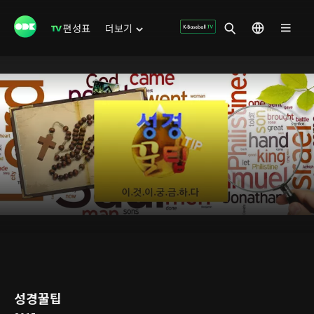
편성표
더보기
성경꿀팁