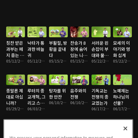
칭찬 받은
낙타가 통
부활절, 방
찬송가 8
서러운 왼
모세의 이
과부는 폐
과한 바늘
황을 끝내
장에 숨어
손잡이 부
야기와 영
지 줍는 할
귀
다
있는 니케
대와 물맷
화 십계
머니?
05/12/2015 • 8분
05/12/2015 • 8분
05/15/2015 • 9분
아 공의회
05/15/2015 • 8분
돌
05/22/2015 • 8분
05/22/2015 • 9분
종말론 제
루터의 종
탕자를 위
음주와의
기독교는
노예제는
대로 아십
교개혁, 그
한 만찬
전쟁
전쟁의 종
하나님의
니까?
리고 스캔
06/10/2015 • 8분
06/10/2015 • 8분
교였는가
선물?
05/29/2015 • 9분
들
06/03/2015 • 9분
06/17/2015 • 9분
06/17/2015 • 8분
We process your personal information to measure and