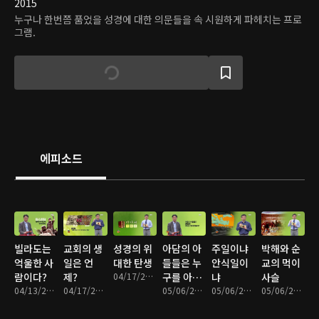
2015
누구나 한번쯤 품었을 성경에 대한 의문들을 속 시원하게 파헤치는 프로
그램.
에피소드
빌라도는
교회의 생
성경의 위
아담의 아
주일이냐
박해와 순
억울한 사
일은 언
대한 탄생
들들은 누
안식일이
교의 먹이
람이다?
제?
04/17/2015 • 8분
구를 아내
냐
사슬
04/13/2015 • 8분
04/17/2015 • 9분
로 맞이 했
05/06/2015 • 6분
05/06/2015 • 9분
05/06/2015 • 9분
을까?