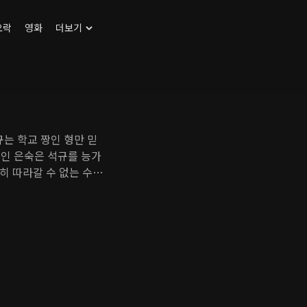
오락
영화
더보기
규는 학교 짱인 형만 믿
인인 은숙은 석규를 능가
히 따라갈 수 없는 수준
형과 함께 중학생으로서는
데... 어린 것들은 모른
과 교수인 동시에 환경단
리). 지성과 미모, 사회
들의 애정공세는 심각할
D(박원상) 역시 유부남
D를 비롯한 주변 남자
 앞에 또 한 명의 뉴페