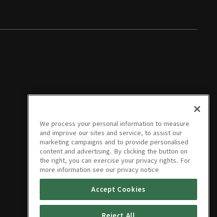
We process your personal information to measure
and improve our sites and service, to assist our
marketing campaigns and to provide personalised
content and advertising. By clicking the button on
the right, you can exercise your privacy rights. For
more information see our privacy notice
Accept Cookies
Reject All