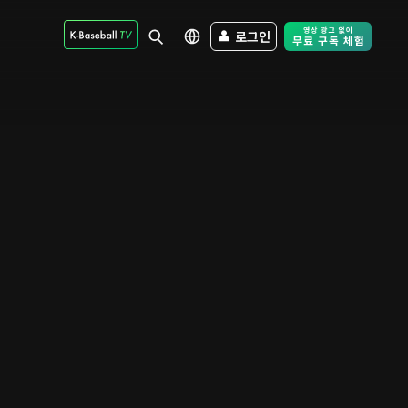
로그인
Free Trial - Sk