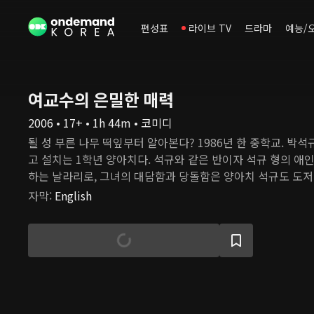
편성표
라이브 TV
드라마
예능/
여교수의 은밀한 매력
2006 • 17+ • 1h 44m • 코미디
될 성 부른 나무 떡잎부터 알아본다? 1986년 한 중학교. 박석
고 설치는 1학년 양아치다. 석규와 같은 반이자 석규 형의 애
하는 날라리로, 그녀의 대담함과 당돌함은 양아치 석규도 도저
이다. 이렇게 떡잎이 누렇던 석규와 은숙은 어느 날 석규의 
자막
:
English
상상조차 할 수 없는 큰 사고를 치고는 각자 학교를 떠나게 되는
다! 여교수의 은밀한 매력 그로부터 20년 후, 심천대학 염색
체 ‘푸른심천21’에서 대활약 중인 매력덩어리 여교수 은숙(문소
적 지위를 겸비한 그녀의 인기는 당연한 일이지만, 주변 남자
정도다. 최근 취재차 은숙을 만난 ‘내 고향 환경지킴이’의 김P
임에도 불구하고 뜨거운 사랑을 고백해 오고 있지 않은가. 김P
들과 우아하고 대담하게 동시다발적인 관계(?)를 유지하던 은숙