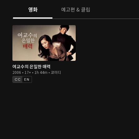
이스가 나타난다. 만화과 강사 석규(지진희)가 환경만화를 위해
영화
예고편 & 클립
했기 때문이다. 그는 안다, 여교수의 18금 사생활! 젊고 잘생
여교수를 향한 애정 운동에 정성을 쏟던 환경단체 멤버들을 패
여교수의 과거는 물론, 얼굴 곱상한 ‘박작가’가 사실 어린 시
던 문제적 인간이라는 사실을 모르는 여교수의 추종자들은 여
의심하기 시작한다. 급기야 여교수 팬클럽 골수 멤버 유선생은
제하지 못하고 석규의 뒷조사에 착수하는데. 자신을 둘러싼 심
지 모르는지, 여교수는 김PD와 열렬한 사랑을 속삭인다. 그러던
규로부터 경악을 금치 못할 말을 듣게 된다. ''그동안 잘 살았어? 
여교수의 은밀한 매력
선생은 석규의 양아치 본색을 입증하고 여교수의 마음을 얻을 
2006 • 17+ • 1h 44m • 코미디
수는 석규의 등장에도 불구하고 자신의 은밀한 사생활을 지켜낼
EN
수가 되어 다시 만난 과거의 날라리들, 그들의 골때리는 20년