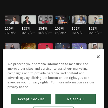
156회
155회
154회
153회
152회
151회
06/19/2026 • 47분
06/12/2026 • 46분
06/05/2026 • 48분
05/29/2026 • 47분
05/22/2026 • 47분
05/15/2026 • 47분
150회
149회
148회
147회
146회
145회
05/08/2026 • 47분
05/01/2026 • 47분
04/24/2026 • 48분
04/17/2026 • 48분
04/10/2026 • 47분
04/03/2026 • 47분
We process your personal information to measure and
improve our sites and service, to assist our marketing
campaigns and to provide personalised content and
advertising. By clicking the button on the right, you can
exercise your privacy rights. For more information see our
144회
143회
142회
141회
140회
139회
privacy notice
03/27/2026 • 47분
03/20/2026 • 47분
03/13/2026 • 48분
03/06/2026 • 47분
02/27/2026 • 47분
02/20/2026 • 47분
Accept Cookies
Reject All