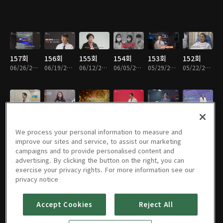
157회
156회
155회
154회
153회
152회
06/26/2026 • 47분
06/19/2026 • 47분
06/12/2026 • 46분
06/05/2026 • 48분
05/29/2026 • 47분
05/22/2026 • 47분
151회
150회
149회
148회
147회
146회
05/15/2026 • 47분
05/08/2026 • 47분
05/01/2026 • 47분
04/24/2026 • 48분
04/17/2026 • 48분
04/10/2026 • 47분
We process your personal information to measure and
improve our sites and service, to assist our marketing
campaigns and to provide personalised content and
advertising. By clicking the button on the right, you can
exercise your privacy rights. For more information see our
145회
144회
143회
142회
141회
140회
privacy notice
04/03/2026 • 47분
03/27/2026 • 47분
03/20/2026 • 47분
03/13/2026 • 48분
03/06/2026 • 47분
02/27/2026 • 47분
Accept Cookies
Reject All