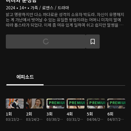
2024 • 14+ • 가족 / 로맨스 / 드라마
밝고 명랑하지만 다소 까다로운 성격의 소유자 박도라. 자신이 유명해지
는 게 가난에서 벗어날 수 있는 유일한 방법이라는 어머니 미자의 말에
따라 톱스타가 되었다. 이제 좀 여유 있게 일하며 쉬고 쉽지만 말썽을 일
으키는 어머니 때문에 쉽게 그만두지 못하고, 이번에도 미자 때문에 새
드라마 '직진멜로'에서 하차하지 못한다. 그곳에서 도라는 첫사랑 고필
승과 재회한다. 열정은 가득하지만 아직은 초라한 막내 조연출인 필승은
어린 시절 좋아했던 도라에게 자신의 모습을 보여주는 게 부끄러워 일을
그만두려 하지만, 오히려 도라를 특별 관리하는 일을 맡으며 계속 만나는
처지에 놓인다.
에피소드
PREMIUM
PREMIUM
PREMIUM
PREMIUM
1회
2회
3회
4회
5회
6회
03/23/2024 • 1시간 9분
03/24/2024 • 1시간 10분
03/30/2024 • 1시간 9분
03/31/2024 • 1시간 9분
04/06/2024 • 1시간 7분
04/07/2024 • 1시간 6분