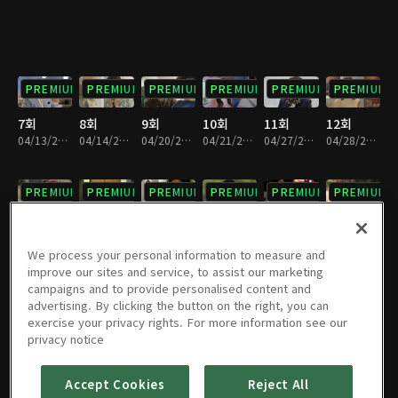
PREMIUM
PREMIUM
PREMIUM
PREMIUM
PREMIUM
PREMIUM
7회
8회
9회
10회
11회
12회
04/13/2024 • 1시간 5분
04/14/2024 • 1시간 6분
04/20/2024 • 1시간 6분
04/21/2024 • 1시간 7분
04/27/2024 • 1시간 6분
04/28/2024 • 1시간 6분
PREMIUM
PREMIUM
PREMIUM
PREMIUM
PREMIUM
PREMIUM
13회
14회
15회
16회
17회
18회
05/04/2024 • 1시간 6분
05/05/2024 • 1시간 6분
05/11/2024 • 1시간 6분
05/12/2024 • 1시간 6분
05/18/2024 • 1시간 7분
05/19/2024 • 1시간 6분
We process your personal information to measure and
improve our sites and service, to assist our marketing
campaigns and to provide personalised content and
PREMIUM
PREMIUM
PREMIUM
PREMIUM
PREMIUM
PREMIUM
advertising. By clicking the button on the right, you can
exercise your privacy rights. For more information see our
19회
20회
21회
22회
23회
24회
privacy notice
05/25/2024 • 1시간 7분
05/26/2024 • 1시간 7분
06/01/2024 • 1시간 6분
06/02/2024 • 1시간 7분
06/08/2024 • 1시간 7분
06/09/2024 • 1시간 7분
Accept Cookies
Reject All
PREMIUM
PREMIUM
PREMIUM
PREMIUM
PREMIUM
PREMIUM