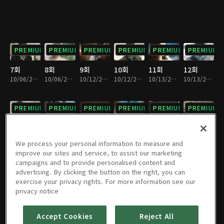
PREMIUM
PREMIUM
PREMIUM
PREMIUM
PREMIUM
PREMIUM
7회
8회
9회
10회
11회
12회
10/06/2019 • 37분
10/06/2019 • 31분
10/12/2019 • 40분
10/12/2019 • 30분
10/13/2019 • 37분
10/13/2019 • 33분
PREMIUM
PREMIUM
PREMIUM
PREMIUM
PREMIUM
PREMIUM
13회
14회
15회
16회
17회
18회
10/19/2019 • 36분
10/19/2019 • 34분
10/20/2019 • 36분
10/20/2019 • 35분
10/26/2019 • 36분
10/26/2019 • 35분
We process your personal information to measure and
improve our sites and service, to assist our marketing
campaigns and to provide personalised content and
PREMIUM
PREMIUM
PREMIUM
PREMIUM
PREMIUM
PREMIUM
advertising. By clicking the button on the right, you can
exercise your privacy rights. For more information see our
19회
20회
21회
22회
23회
24회
privacy notice
10/27/2019 • 38분
10/27/2019 • 33분
11/02/2019 • 40분
11/02/2019 • 30분
11/03/2019 • 39분
11/03/2019 • 30분
Accept Cookies
Reject All
PREMIUM
PREMIUM
PREMIUM
PREMIUM
PREMIUM
PREMIUM