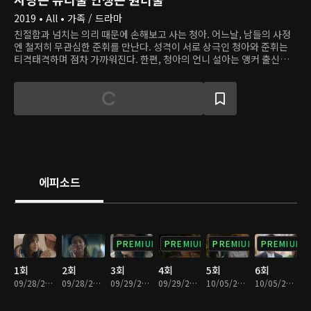
2019 • All • 가족 / 드라마
친절함과 넘치는 의리 때문에 손해보고 사는 청아. 어느날, 남들의 사정
엔 철저히 무관심한 준휘를 만난다. 성격이 서로 상극인 청아와 준휘는
티격태격하며 점차 가까워진다. 한편, 청아의 언니 설아는 앵커 출신으
로, 지금은 재벌가 사모님이자 소셜 미디어 스타다. 화려하지만 행복하
다고 할 수는 없는 설아의 삶은 낭만 요리사 문태랑을 만나며 변화의 조
짐을 보인다. 특급 호텔 셰프이지만 지금은 작은 식당을 운영하는 태랑은
설아에게 소탈하고 낭만적인 삶의 의미를 되새긴다.
에피소드
PREMIUM
PREMIUM
PREMIUM
PREMIUM
1회
2회
3회
4회
5회
6회
09/28/2019 • 40분
09/28/2019 • 31분
09/29/2019 • 41분
09/29/2019 • 29분
10/05/2019 • 36분
10/05/2019 • 32분