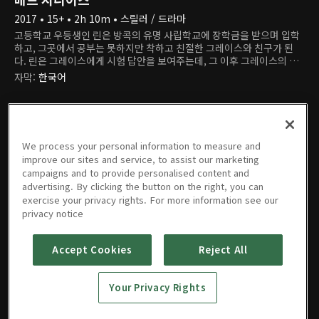
2017 • 15+ • 2h 10m • 스릴러 / 드라마
고등학교 우등생인 린은 방콕의 유명 사립학교에 장학금을 받으며 입학
하고, 그곳에서 공부는 못하지만 착하고 친절한 그레이스와 친구가 된
다. 린은 그레이스에게 시험 답안을 보여주는데, 그 이후 그레이스의 남
자 친구 팟과 그 친구들도 합류한다. 예상치 못하게 규모도 커지고 조직
자막
:
한국어
적으로 변한 커닝 작전. 하지만 또 다른 우등생 뱅크의 제보로 들통나고,
학교는 린의 장학금과 유학 기회를 박탈한다. 상심한 린에게 그레이스와
팟은 국제 유학 시험, STIC의 답을 알려주면 거액을 지불하겠다고 제안
한다. 린은 처음엔 거절했지만, 곧 마음을 바꿔서 뱅크가 참여해야만 하
겠다고 제안한다. 깡패에게 공격당해 장학금이 걸린 시험을 놓친 뱅크가
We process your personal information to measure and
마지못해 작전에 합류하자, 린과 뱅크는 같은 날, 다른 시간대에 치러지
improve our sites and service, to assist our marketing
는 시험의 허점을 이용해 희대의 커닝 작전을 시작하는데...
campaigns and to provide personalised content and
advertising. By clicking the button on the right, you can
exercise your privacy rights. For more information see our
영화
예고편 & 클립
privacy notice
Accept Cookies
Reject All
PREMIUM
배드 지니
Your Privacy Rights
어스
2017 • 15+ • 2h 10m • 스릴러 / 드라마